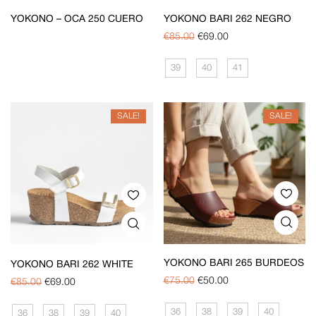
YOKONO – OCA 250 CUERO
YOKONO BARI 262 NEGRO
€
85.00
€
69.00
39
40
41
SALE!
SALE!
YOKONO BARI 265 BURDEOS
YOKONO BARI 262 WHITE
€
75.00
€
50.00
€
85.00
€
69.00
36
38
39
40
36
38
39
40