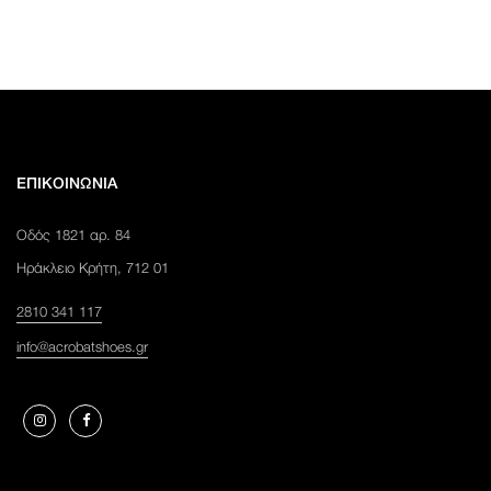
ΕΠΙΚΟΙΝΩΝΊΑ
Οδός 1821 αρ. 84
Ηράκλειο Κρήτη, 712 01
2810 341 117
info@acrobatshoes.gr