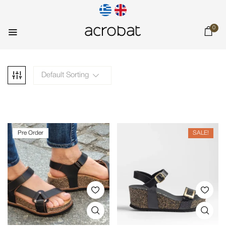
0
Default Sorting
Pre Order
SALE!