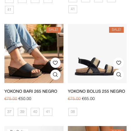
41
41
SALE!
SALE!
YOKONO BARI 265 NEGRO
YOKONO BOLUS 255 NEGRO
€
75.00
€
50.00
€
75.00
€
65.00
37
39
40
41
38