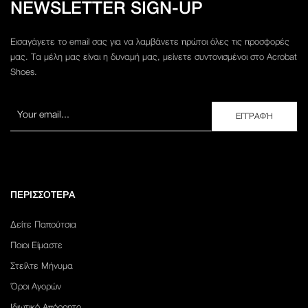
NEWSLETTER SIGN-UP
Εισαγάγετε το email σας για να λαμβάνετε πρώτοι όλες τις προσφορές
μας. Τα μέλη μας είναι η δυναμή μας, μείνετε συντονισμένοι στο Acrobat
Shoes.
ΠΕΡΙΣΣΟΤΕΡΑ
Δείτε Παπούτσια
Ποιοι Είμαστε
Στείλτε Μήνυμα
Όροι Αγορών
Ιδιωτικό Απόρρητο