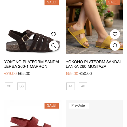
SALE!
SALE!
YOKONO PLATFORM SANDAL
YOKONO PLATFORM SANDAL
JERBA 260-1 MARRON
LANKA 260 MOSTAZA
€
79.00
€
65.00
€
59.00
€
50.00
36
38
41
40
SALE!
Pre Order