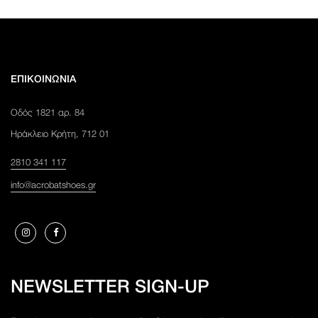
ΕΠΙΚΟΙΝΩΝΊΑ
Οδός 1821 αρ. 84
Ηράκλειο Κρήτη, 712 01
2810 341 117
info@acrobatshoes.gr
NEWSLETTER SIGN-UP