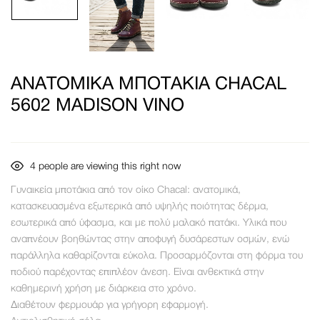
ΑΝΑΤΟΜΙΚΆ ΜΠΟΤΆΚΙΑ CHACAL
5602 MADISON VINO
4
people are viewing this right now
Γυναικεία μποτάκια από τον οίκο Chacal: ανατομικά,
κατασκευασμένα εξωτερικά από υψηλής ποιότητας δέρμα,
εσωτερικά από ύφασμα, και με πολύ μαλακό πατάκι. Υλικά που
αναπνέουν βοηθώντας στην αποφυγή δυσάρεστων οσμών, ενώ
παράλληλα καθαρίζονται εύκολα. Προσαρμόζονται στη φόρμα του
ποδιού παρέχοντας επιπλέον άνεση. Είναι ανθεκτικά στην
καθημερινή χρήση με διάρκεια στο χρόνο.
Διαθέτουν φερμουάρ για γρήγορη εφαρμογή.