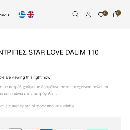
0
0
νωνία
ΤΡΊΓΙΕΣ STAR LOVE DALIM 110
le are viewing this right now
ια σε πετρόλ χρώμα με δερμάτινο πάτο και σχοίνινη σόλα και
ου κουμπώνει στον αστράγαλο…
ct is currently out of stock and unavailable.