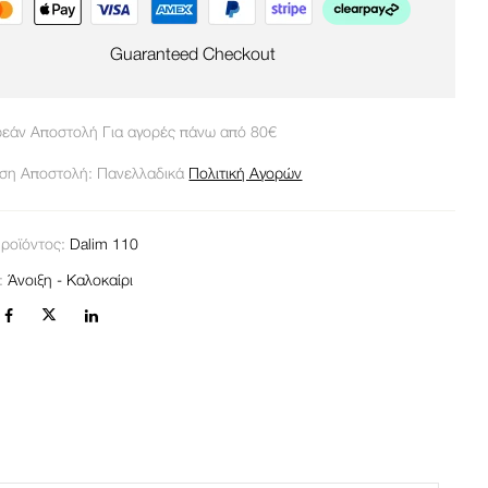
Guaranteed Checkout
εάν Αποστολή Για αγορές πάνω από 80€
ση Αποστολή: Πανελλαδικά
Πολιτική Αγορών
ροϊόντος:
Dalim 110
α:
Άνοιξη - Καλοκαίρι