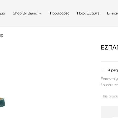
ημα
Προσφορές
Ποιοι Είμαστε
Επικοι
Shop By Brand
10
ΕΣΠΑΝ
4
peop
Εσπαντρίγ
λουράκι π
This produ