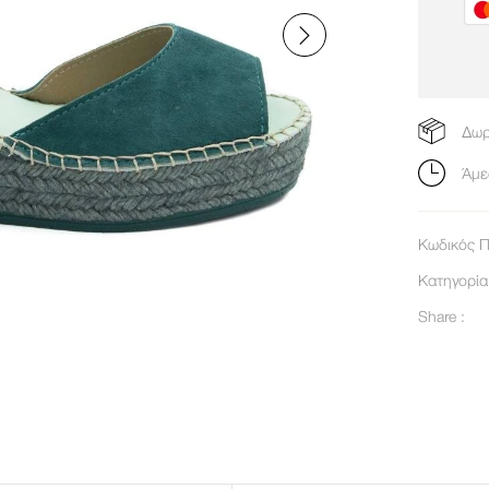
Δωρ
Άμε
Κωδικός Π
Κατηγορί
Share :