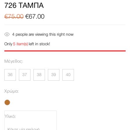
726 ΤΑΜΠΆ
€
75.00
€
67.00
4
people are viewing this right now
Only
5 item(s)
left in stock!
Μέγεθος
36
37
38
39
40
Χρώμα
Υλικό