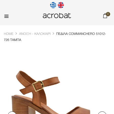
0
HOME
ΆΝΟΙΞΗ - ΚΑΛΟΚΑΊΡΙ
ΠΈΔΙΛΑ COMMANCHERO 51012-
726 ΤΑΜΠΆ