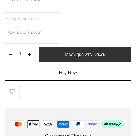
Ύψος Τακουνιού
Προσθήκη Στο Καλάθι
Buy Now