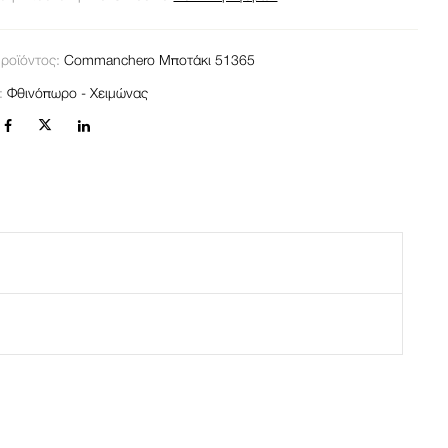
ροϊόντος:
Commanchero Μποτάκι 51365
α:
Φθινόπωρο - Χειμώνας