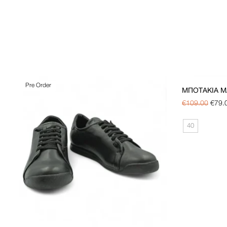
Pre Order
ΜΠΟΤΆΚΙΑ MA
€
109.00
€
79.
40