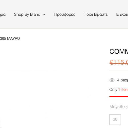
ημα
Προσφορές
Ποιοι Είμαστε
Επικοι
Shop By Brand
365 ΜΑΎΡΟ
COMM
€
115.
4
peop
Only
1 item
Μέγεθος
38