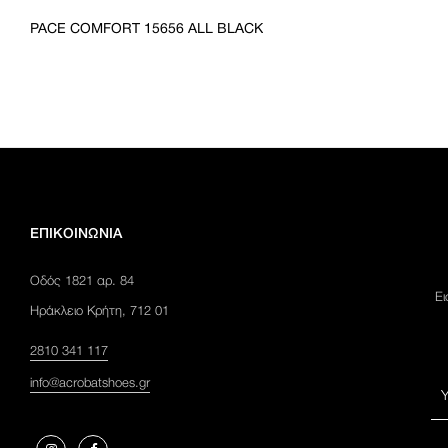
PACE COMFORT 15656 ALL BLACK
ΕΠΙΚΟΙΝΩΝΊΑ
Οδός 1821 αρ. 84
Ει
Ηράκλειο Κρήτη, 712 01
2810 341 117
info@acrobatshoes.gr