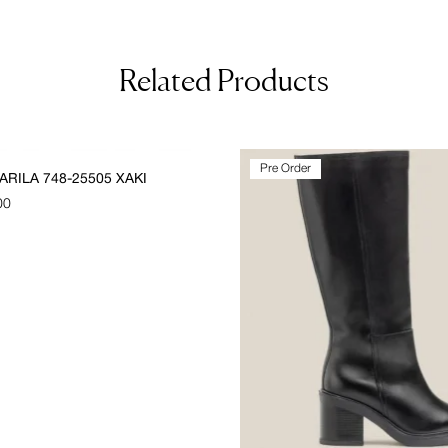
Related Products
SALE!
Pre Order
RILA 748-25505 ΧΑΚΊ
00