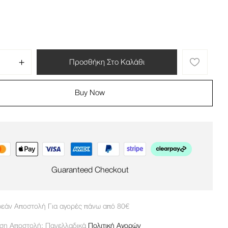
Προσθήκη Στο Καλάθι
Buy Now
Guaranteed Checkout
εάν Αποστολή Για αγορές πάνω από 80€
ση Αποστολή: Πανελλαδικά
Πολιτική Αγορών