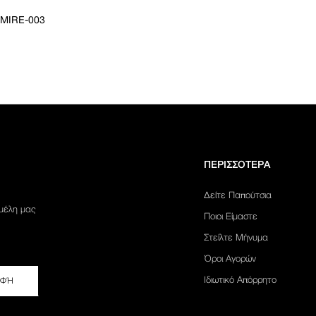
MIRE-003
ΠΕΡΙΣΣΟΤΕΡΑ
Δείτε Παπούτσια
 μέλη μας
Ποιοι Είμαστε
Στείλτε Μήνυμα
Όροι Αγορών
Ιδιωτικό Απόρρητο