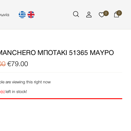
0
0
νωνία
ANCHERO ΜΠΟΤΆΚΙ 51365 ΜΑΎΡΟ
00
€
79.00
le are viewing this right now
(s)
left in stock!