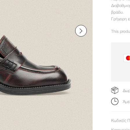
Διαβαθμισ
βράδυ.
Γρήγορη 
This produ
Δωρ
Άμε
Κωδικός Π