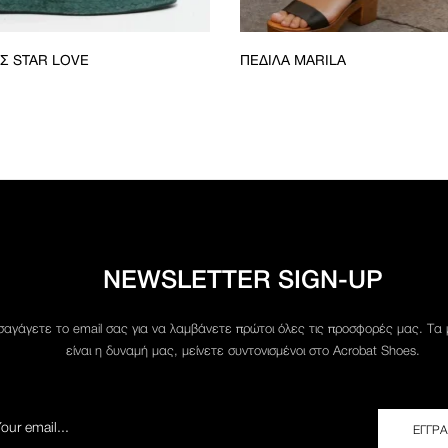
Σ STAR LOVE
ΠΈΔΙΛΑ MARILA
NEWSLETTER SIGN-UP
σαγάγετε το email σας για να λαμβάνετε πρώτοι όλες τις προσφορές μας. Τα
είναι η δυναμή μας, μείνετε συντονισμένοι στο Acrobat Shoes.