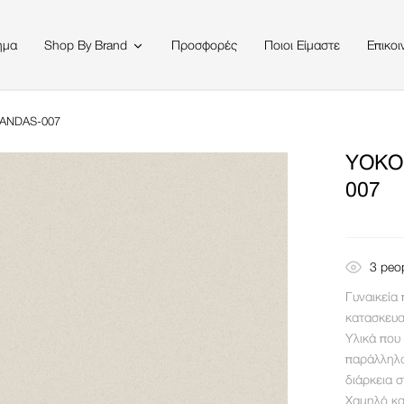
ημα
Προσφορές
Ποιοι Είμαστε
Επικοι
Shop By Brand
ANDAS-007
YOKO
007
3
peop
Γυναικεία
κατασκευα
Υλικά που
παράλληλα
διάρκεια 
Χαμηλό κα