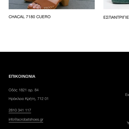
CHACAL 7180 CUERO
ΕΣΠΑΝΤΡΊΓΙΕ
ΕΠΙΚΟΙΝΩΝΊΑ
Οδός 1821 αρ. 84
Ει
Ηράκλειο Κρήτη, 712 01
2810 341 117
info@acrobatshoes.gr