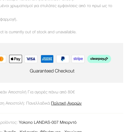
μένοι χρωματισμοί για στυλάτες εμφανίσεις από το πρωί ως το
εφαρμογή.
ct is currently out of stock and unavailable.
Guaranteed Checkout
εάν Αποστολή Για αγορές πάνω από 80€
ση Αποστολή: Πανελλαδικά
Πολιτική Αγορών
ροϊόντος:
Yokono LANDAS-007 Μπορντό