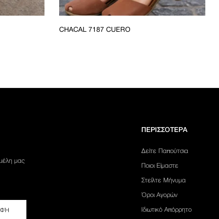
CHACAL 7187 CUERO
ΠΕΡΙΣΣΟΤΕΡΑ
Δείτε Παπούτσια
 μέλη μας
Ποιοι Είμαστε
Στείλτε Μήνυμα
Όροι Αγορών
Ιδιωτικό Απόρρητο