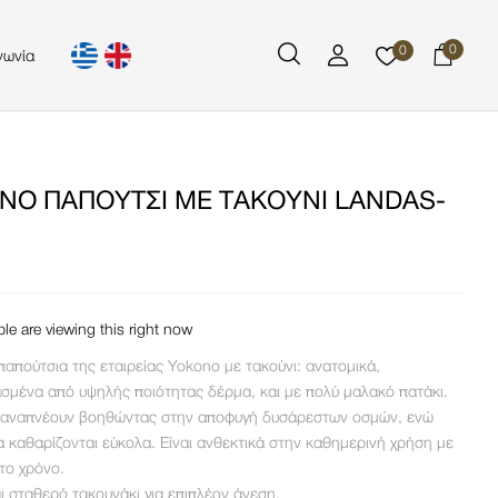
0
0
νωνία
NO ΠΑΠΟΎΤΣΙ ΜΕ ΤΑΚΟΎΝΙ LANDAS-
le are viewing this right now
 παπούτσια της εταιρείας Yokono με τακούνι: ανατομικά,
σμένα από υψηλής ποιότητας δέρμα, και με πολύ μαλακό πατάκι.
 αναπνέουν βοηθώντας στην αποφυγή δυσάρεστων οσμών, ενώ
 καθαρίζονται εύκολα. Είναι ανθεκτικά στην καθημερινή χρήση με
στο χρόνο.
ι σταθερό τακουνάκι για επιπλέον άνεση.