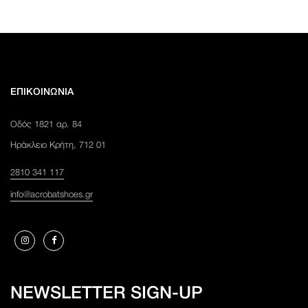
ΕΠΙΚΟΙΝΩΝΊΑ
Οδός 1821 αρ. 84
Ηράκλειο Κρήτη, 712 01
2810 341 117
info@acrobatshoes.gr
NEWSLETTER SIGN-UP