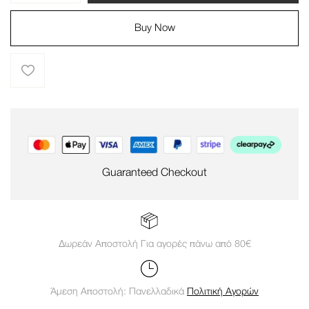
Buy Now
Guaranteed Checkout
Δωρεάν Αποστολή Για αγορές πάνω από 80€
Άμεση Αποστολή: Πανελλαδικά
Πολιτική Αγορών